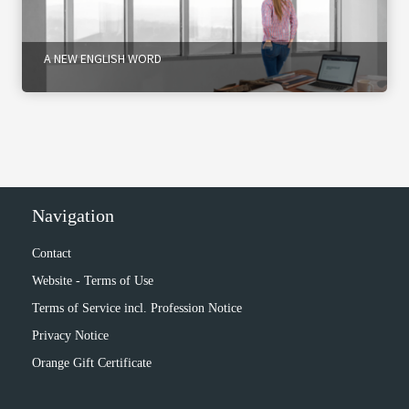
s kan de
e niet
oneren.
A NEW ENGLISH WORD
ieken
ische
s worden
kt om
em
tie te
Navigation
elen over
drag van
Contact
zoeker op
Website - Terms of Use
site.
Terms of Service incl. Profession Notice
ing
Privacy Notice
ingcookies
Orange Gift Certificate
 gebruikt
oekers te