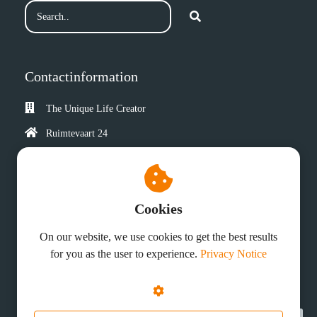
 op de
e. Hierdoor
 website-
ren
Contactinformation
nte
enties
The Unique Life Creator
gebaseerd
 gedrag van
Ruimtevaart 24
ezoeker.
3824 MX
Amersfoort
info@theuniquelifecreator.com
uren
Cookies
Chamber of Commerce: 72913762
On our website, we use cookies to get the best results
for you as the user to experience.
Privacy Notice
© 2026 The Unique Life Creator